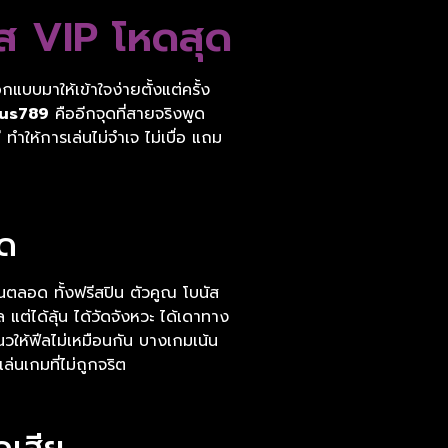
ัส VIP โหดสุด
แบบมาให้เข้าใจง่ายตั้งแต่ครั้ง
us789
คืออีกจุดที่สายจริงพูด
่มี ทำให้การเล่นไม่จำเจ ไม่เบื่อ แถม
โหด
ุ้นตลอด ทั้งฟรีสปิน ตัวคูณ โบนัส
 แต่ได้ลุ้น ได้วัดจังหวะ ได้เดาทาง
นวให้ฟีลไม่เหมือนกัน บางเกมเน้น
เล่นเกมที่ไม่ถูกจริต