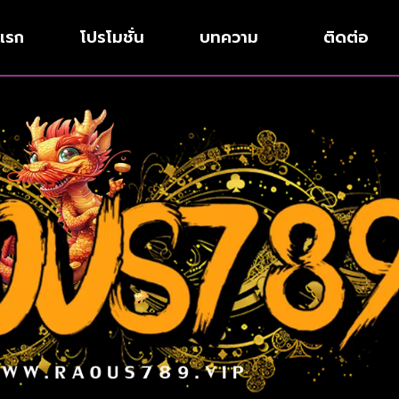
แรก
โปรโมชั่น
บทความ
ติดต่อ