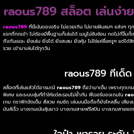
raous789 สล็อต เล่นง่าย
raous789
ที่นี่เน้นของจริง ไม่อวยเกิน ไม่ขายฝันลมๆ แล้งๆ 
แรกที่กดเข้า ไม่ต้องมีพื้นฐานก็เล่นได้ เมนูไม่ซับซ้อน กดไม่กี่จิ้
ถึงกันเยอะ ยิ่งเล่น ยิ่งได้ ยิ่งสะสม ยิ่งคุ้ม ไม่ใช่แค่ชื่อหรูๆ แต่ได
รวย เข้ามาเล่นได้ทุกวัน
raous789 ทีเด็ด 
สล็อตที่เล่นแล้วได้อารมณ์
raous789
ถือว่ามาเต็ม เพราะทุกเกมถ
พิเศษ และระบบสุ่มที่ทำให้แต่ละรอบไม่ซ้ำกัน ฟีเจอร์ของเกมใน
ra
เกม กราฟิกจัดเต็ม สีสวย คมชัด เล่นบนมือถือก็ยังไหลลื่น เสียงเ
มันส์เร็ว บางเกมเน้นลุ้นยาว บางเกมสายฟรีสปิน บางเกมสายแ