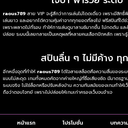
ใจป๋า พารวย ระดับ 
raous789
สาย VIP จะรู้สึกว่าการเล่นไม่โดดเดี่ยว เพราะมีสิทธิ์พิ
เล่นยาว และอยากได้ความคุ้มค่าจากทุกยอดที่ลงไป ฟรีสปินที่ได้ช่ว
เพราะพลาดไม่กี่รอบ ทำให้การเล่นดูบาลานซ์มากขึ้น ไม่กดดัน และ
ปล่อย ระบบนี้เลยกลายเป็นเหตุผลที่หลายคนเลือกปักหลัก เพราะรู้ส
สปินลื่น ๆ ไม่มีค้าง 
อีกหนึ่งจุดที่ทำให้
raous789
ได้ใจสายสล็อตคือความลื่นของระบบ ก
แบบไม่สะดุด เกมทั้งหมดคัดจากค่ายใหญ่ที่ชื่อเสียงชัด มีมาตรฐาน แ
ระบบจริง ไม่ใช่ล็อกหรือปรับหลังบ้าน ความทันสมัยของเกมทำให้เว็
ถือว่าตอบโจทย์ เพราะไม่ปล่อยให้เกมเก่าครองเว็บจนจำเจ
หน้าแรก
โปรโมชั่น
บทควา