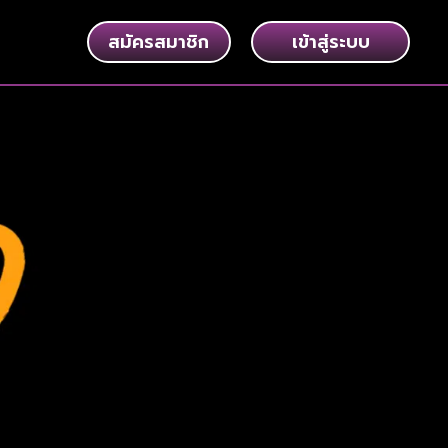
สมัครสมาชิก
เข้าสู่ระบบ