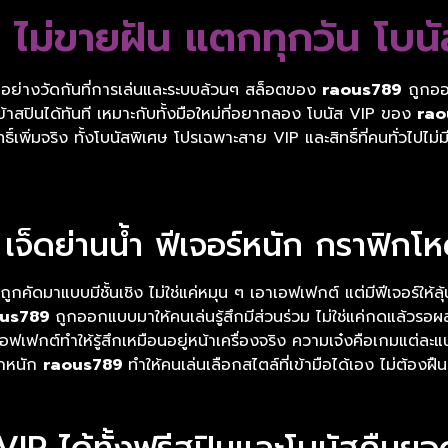
 ไม่ขายฝัน แตกทุกวัน โบน
ทุกอย่างวัดกันที่การเล่นและระบบล้วนๆ สล็อตของ
raous789
ถูกออก
มก็เข้าสปินได้ทันที เหมาะกับทั้งมือใหม่ที่อยากลอง โบนัส VIP ของ
rao
้สิทธิ์เพิ่มจริง ทั้งโบนัสพิเศษ โปรเฉพาะสาย VIP และสิทธิ์ที่คนทั่วไปไม
เจ็ดย่านน้ำ ฟีเจอร์หนัก กราฟิก
ูกคัดมาแบบมีชั้นเชิง ไม่ใช่แค่หมุน ๆ เอาเอฟเฟกต์ แต่มีฟีเจอร์ให้ล
ous789
ถูกออกแบบมาให้คนเล่นรู้สึกมีส่วนร่วม ไม่ใช่แค่กดแล้วรอผล
อฟเฟกต์ทำให้รู้สึกเหมือนอยู่หน้าเครื่องจริง ความเจ๋งคือเกมแต่ละแ
ตกหนัก
raous789
ทำให้คนเล่นเลือกสไตล์ที่เข้ามือได้เอง ไม่ต้องฝืน