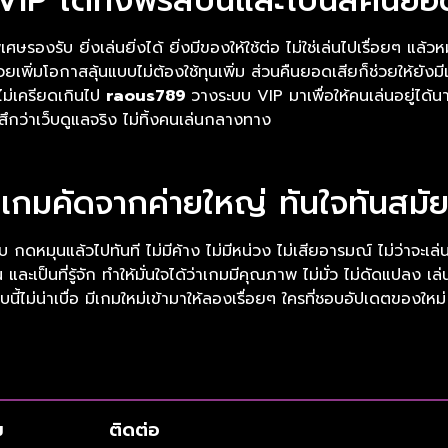
VIP ได้ทั้งฟรีสปินและโบนัสคืนยอ
เศษรองรับ ยิ่งเล่นยิ่งได้ ยิ่งมีของให้ใช้ต่อ ไม่ใช่เล่นไปเรื่อยๆ แล้
ยเพิ่มโอกาสลุ้นแบบไม่ต้องใช้ทุนเพิ่ม ส่วนคืนยอดเสียก็ช่วยให้ยังม
ไม่เครียดเกินไป
raous789
วางระบบ VIP มาเพื่อให้คนเล่นอยู่ได้นา
ึกว่าเว็บดูแลจริง ไม่ทิ้งคนเล่นกลางทาง
ทุกเกมคัดจากค่ายใหญ่ ทันใจทันสม
ดหมุนแล้วไปทันที ไม่มีค้าง ไม่มีหน่วง ไม่เสียอารมณ์ ไม่ว่าจะเล่
ละเป็นที่รู้จัก ทำให้มั่นใจได้ว่าเกมมีคุณภาพ ไม่มั่ว ไม่ดัดแปลง เ
บนี้ไม่น่าเบื่อ มีเกมใหม่เข้ามาให้ลองเรื่อยๆ ใครที่ชอบอัปเดตของ
ม
ติดต่อ