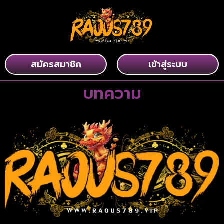
สมัครสมาชิก
เข้าสู่ระบบ
บทความ